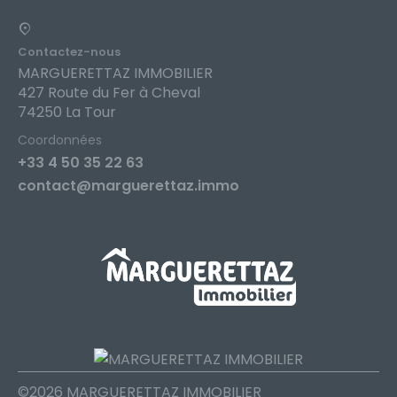
Contactez-nous
MARGUERETTAZ IMMOBILIER
427 Route du Fer à Cheval
74250 La Tour
Coordonnées
+33 4 50 35 22 63
contact@marguerettaz.immo
©2026 MARGUERETTAZ IMMOBILIER