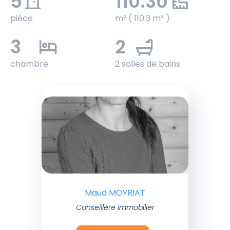
5
110.30
pièce
m² ( 110.3 m² )
3
2
chambre
2 salles de bains
Maud MOYRIAT
Conseillère immobilier