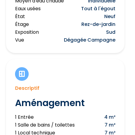
Moyen d'eau chaude
Individuelle
Eaux usées
Tout à l'égout
État
Neuf
Étage
Rez-de-jardin
Exposition
Sud
Vue
Dégagée Campagne
Descriptif
Aménagement
1 Entrée
4 m²
1 Salle de bains / toilettes
7 m²
1 Local technique
7 m²