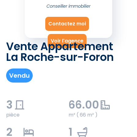
Conseiller immobilier
Contactez moi
Voir l'agence
Vente Appartement
La Roche-sur-Foron
Vendu
3
66.00
pièce
m² ( 66 m² )
2
1