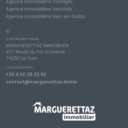
Agence Immobilière Taninges
Agence Immobilière Verchaix
Agence Immobilière Viuz-en-Sallaz
Contactez-nous
MARGUERETTAZ IMMOBILIER
427 Route du Fer à Cheval
74250 La Tour
Coordonnées
+33 4 50 35 22 63
contact@marguerettaz.immo