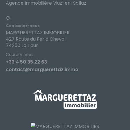
Agence Immobilière Viuz-en-Sallaz
Contactez-nous
MARGUERETTAZ IMMOBILIER
427 Route du Fer à Cheval
74250 La Tour
Coordonnées
+33 4 50 35 22 63
contact@marguerettaz.immo