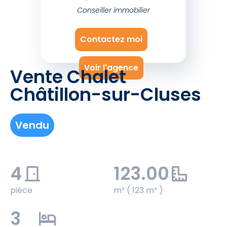
Conseiller immobilier
Contactez moi
Voir l'agence
Vente Chalet
Châtillon-sur-Cluses
Vendu
4
123.00
pièce
m² ( 123 m² )
3