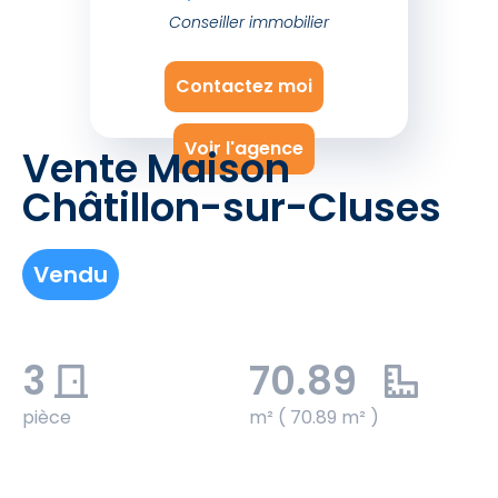
Conseiller immobilier
Contactez moi
Voir l'agence
Vente Maison
Châtillon-sur-Cluses
Vendu
3
70.89
pièce
m² ( 70.89 m² )