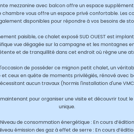
ante mezzanine avec balcon offre un espace supplémenta
e chambre vous offre un espace privé confortable. Les 
galement disponibles pour répondre à vos besoins de st
nement paisible, ce chalet exposé SUD OUEST est implanté
ifique vue dégagée sur la campagne et les montagnes env
ente et de tranquillité dans cet endroit où règne une a
occasion de posséder ce mignon petit chalet, un véritab
 et ceux en quête de moments privilégiés, rénové avec 
écessitant aucun travaux (hormis l'installation d'une VMC
aintenant pour organiser une visite et découvrir tout l
unique.
Niveau de consommation énergétique : En cours d’éditio
iveau émission des gaz à effet de serre : En cours d’éditi