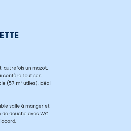
ETTE
, autrefois un mazot,
ui confère tout son
e (57 m² utiles), idéal
ble salle à manger et
alle de douche avec WC
lacard.