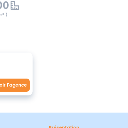
00
m² )
oir l'agence
Présentation