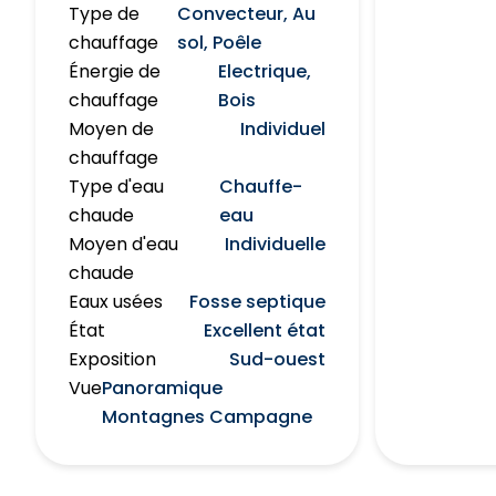
Type de
Convecteur, Au
chauffage
sol, Poêle
Énergie de
Electrique,
chauffage
Bois
Moyen de
Individuel
chauffage
Type d'eau
Chauffe-
chaude
eau
Moyen d'eau
Individuelle
chaude
Eaux usées
Fosse septique
État
Excellent état
Exposition
Sud-ouest
Vue
Panoramique
Montagnes Campagne