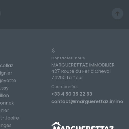
Contactez-nous
MARGUERETTAZ IMMOBILIER
cellaz
427 Route du Fer à Cheval
ignier
74250 La Tour
gevette
Coordonnées
ussy
+33 4 50 35 22 63
llon
contact@marguerettaz.immo
lonnex
nier
t-Jeoire
inges