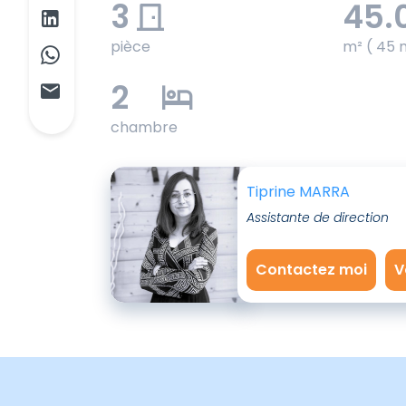
3
45.
pièce
m² ( 45 
2
chambre
Tiprine MARRA
Assistante de direction
Contactez moi
V