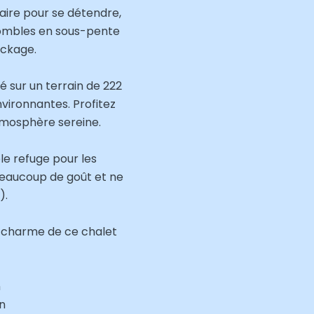
ire pour se détendre,
combles en sous-pente
ockage.
 sur un terrain de 222
ironnantes. Profitez
tmosphère sereine.
le refuge pour les
beaucoup de goût et ne
).
e charme de ce chalet
n
on