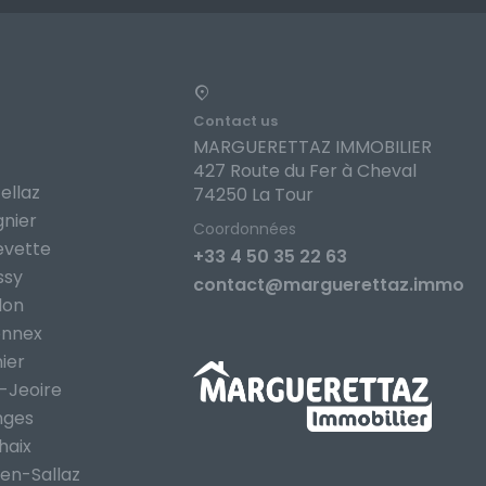
Contact us
MARGUERETTAZ IMMOBILIER
427 Route du Fer à Cheval
ellaz
74250 La Tour
gnier
Coordonnées
evette
+33 4 50 35 22 63
ssy
contact@marguerettaz.immo
lon
onnex
ier
-Jeoire
nges
haix
en-Sallaz