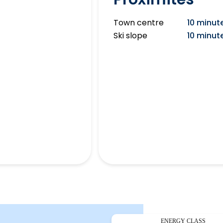
Town centre
10 minut
Ski slope
10 minut