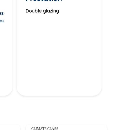
Double glazing
es
es