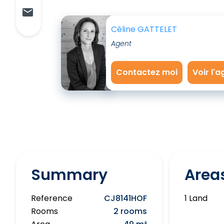
Céline GATTELET
Agent
Contactez moi
Voir l'
Summary
Area
Reference
CJ8141HOF
1 Land
Rooms
2 rooms