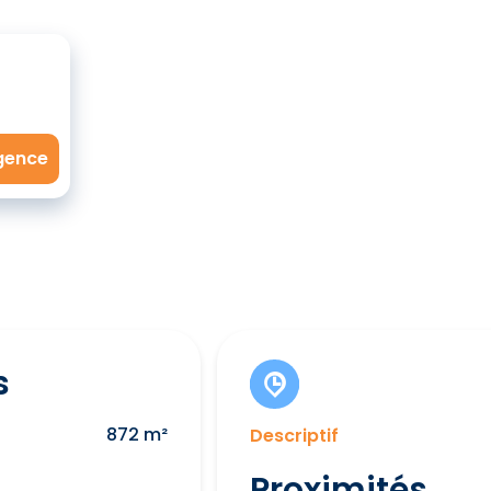
agence
s
872 m²
Descriptif
Proximités