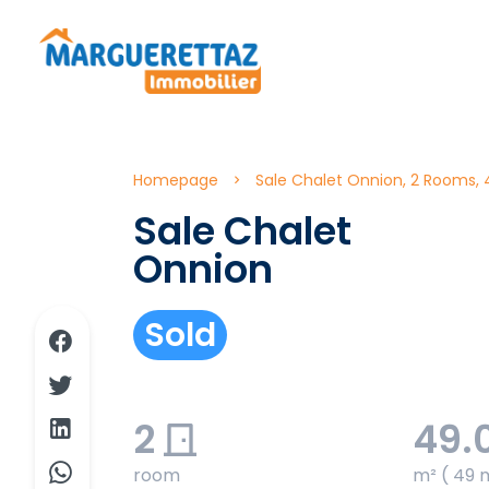
Homepage
Sale Chalet Onnion, 2 Rooms, 
Sale Chalet
Onnion
Sold
2
49.
room
m² ( 49 