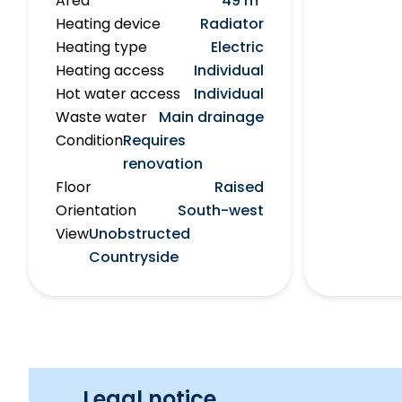
Area
49 m²
Heating device
Radiator
Heating type
Electric
Heating access
Individual
Hot water access
Individual
Waste water
Main drainage
Condition
Requires
renovation
Floor
Raised
Orientation
South-west
View
Unobstructed
Countryside
Legal notice