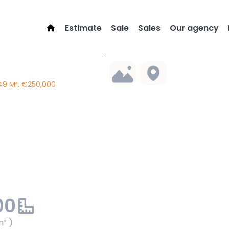
Estimate
Sale
Sales
Our agency
49 M², €250,000
00
m² )