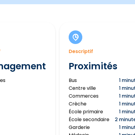
f
Descriptif
nagement
Proximités
es
Bus
1 minu
Centre ville
1 minu
Commerces
1 minu
Crèche
1 minu
École primaire
1 minu
École secondaire
2 minut
Garderie
1 minu