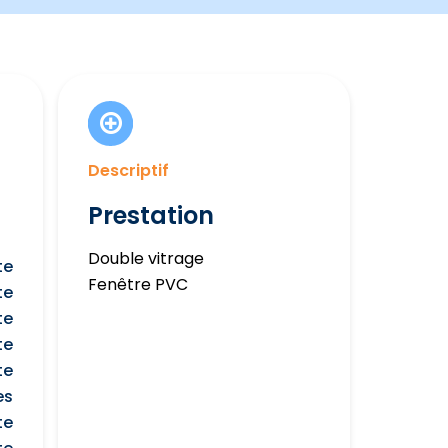
Descriptif
Prestation
Double vitrage
te
Fenêtre PVC
te
te
te
te
es
te