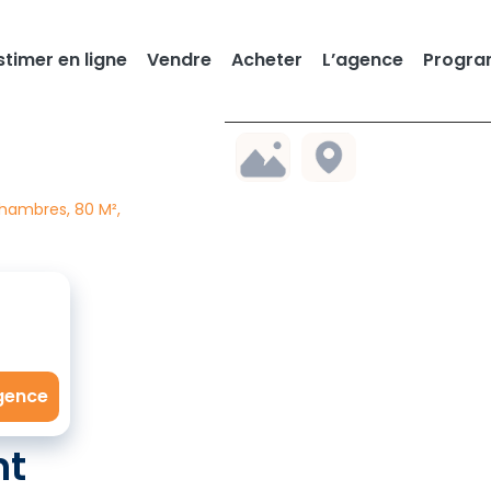
stimer en ligne
Vendre
Acheter
L’agence
Progra
Chambres, 80 M²,
agence
nt