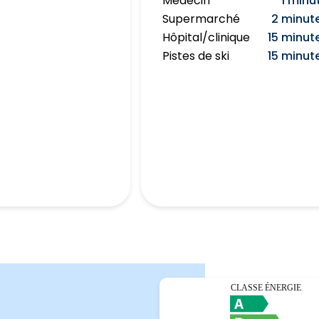
Médecin
1 minu
Supermarché
2 minut
Hôpital/clinique
15 minut
Pistes de ski
15 minut