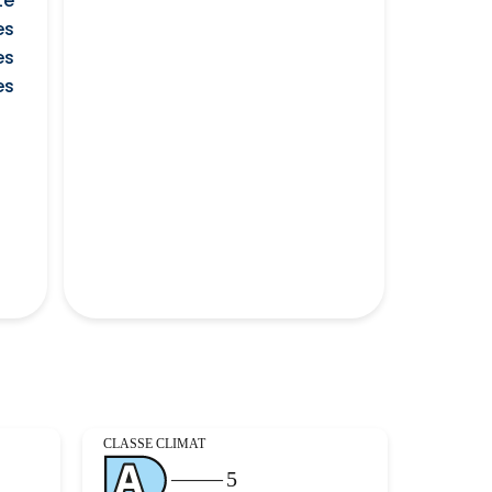
te
es
es
es