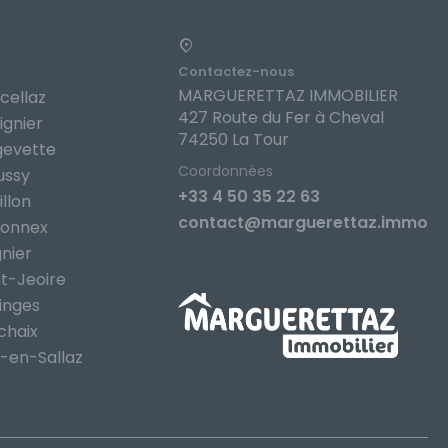
Contactez-nous
MARGUERETTAZ IMMOBILIER
cellaz
427 Route du Fer à Cheval
ignier
74250 La Tour
gevette
Coordonnées
ussy
+33 4 50 35 22 63
llon
contact@marguerettaz.immo
lonnex
nier
t-Jeoire
inges
chaix
-en-Sallaz