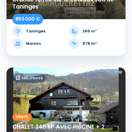
Taninges
850 000 €
Taninges
265 m²
Maison
878 m²
EXCLUSIVITÉ
VENTE
CHALET 240 M² AVEC PISCINE + 2