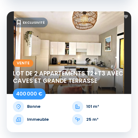
EXCLUSIVITÉ
VENTE
LOT DE 2 APPARTEMENTS T2+T3 AVEC
CAVES ET GRANDE TERRASSE
400 000 €
Bonne
101 m²
Immeuble
25 m²