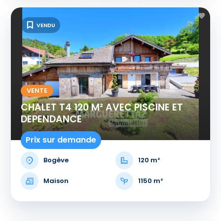
VENDU
VENTE
CHALET T4 120 M² AVEC PISCINE ET
DEPENDANCE
Prix sur demande
Bogève
120 m²
Maison
1150 m²