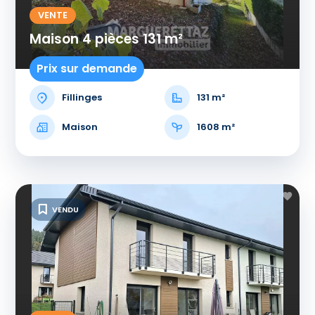
VENTE
Maison 4 pièces 131 m²
Prix sur demande
Fillinges
131 m²
Maison
1608 m²
VENDU