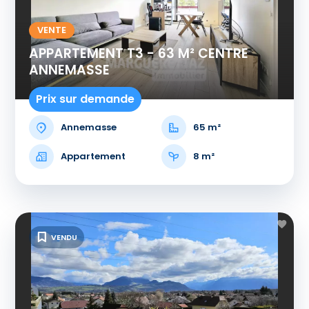
VENTE
APPARTEMENT T3 - 63 M² CENTRE
ANNEMASSE
Prix sur demande
Annemasse
65 m²
Appartement
8 m²
VENDU