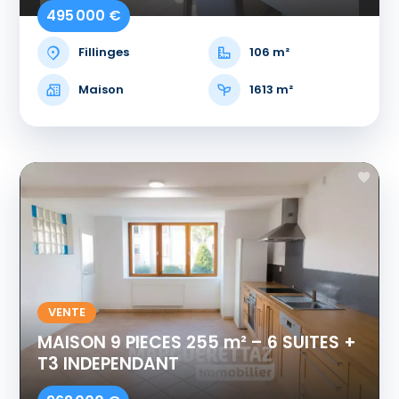
495 000 €
Fillinges
106 m²
Maison
1613 m²
VENTE
MAISON 9 PIECES 255 m² – 6 SUITES +
T3 INDEPENDANT