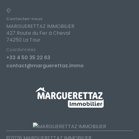
Contactez-nous
MARGUERETTAZ IMMOBILIER
427 Route du Fer à Cheval
74250 La Tour
Coordonnées
+33 4 50 35 22 63
contact@marguerettaz.immo
©2026 MARGUERETTAZ IMMOBILIER